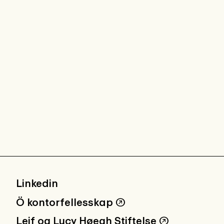
Linkedin
Ö kontorfellesskap
↗
Leif og Lucy Høegh Stiftelse
↗