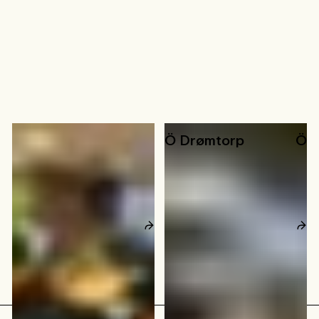
Anolitveien 4
Ö Drømtorp
Ö
Ski
Ski
1
–
3
personer
1
–
15
personer
15
kvm
1200
kvm