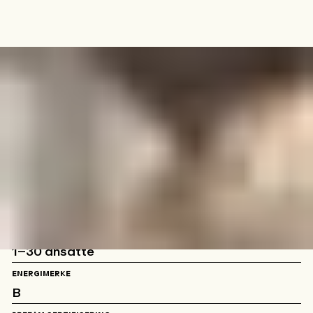
Verket Brygge -Bernt Ankers gate 22
STED
Moss
TYPE LOKALE
Servering
AREAL BYGG
445
kvm
PASSER FOR
1
–
30
ansatte
ENERGIMERKE
B