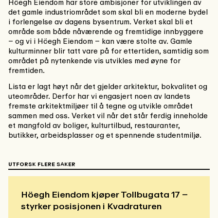
Höegh Eiendom har store ambisjoner for utviklingen av
det gamle industriområdet som skal bli en moderne bydel
i forlengelse av dagens bysentrum. Verket skal bli et
område som både nåværende og fremtidige innbyggere
– og vi i Höegh Eiendom – kan være stolte av. Gamle
kulturminner blir tatt vare på for ettertiden, samtidig som
området på nytenkende vis utvikles med øyne for
fremtiden.
Lista er lagt høyt når det gjelder arkitektur, bokvalitet og
uteområder. Derfor har vi engasjert noen av landets
fremste arkitektmiljøer til å tegne og utvikle området
sammen med oss. Verket vil når det står ferdig inneholde
et mangfold av boliger, kulturtilbud, restauranter,
butikker, arbeidsplasser og et spennende studentmiljø.
UTFORSK FLERE SAKER
Höegh Eiendom kjøper Tollbugata 17 –
styrker posisjonen i Kvadraturen