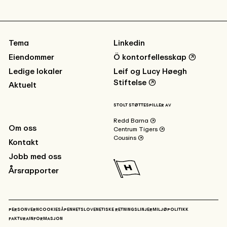
Tema
Linkedin
Eiendommer
Ö kontorfellesskap
↗
Ledige lokaler
Leif og Lucy Høegh
Stiftelse
↗
Aktuelt
STOLT STØTTESPILLER AV
Redd Barna
↗
Om oss
Centrum Tigers
↗
Cousins
↗
Kontakt
Jobb med oss
Årsrapporter
PERSONVERN
COOKIES
ÅPENHETSLOVEN
ETISKE RETNINGSLINJER
MILJØPOLITIKK
FAKTURAINFORMASJON