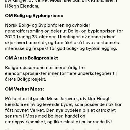
utviklingen av Verket Moss. sier Jan Erik Kristiansen i
Höegh Eiendom.
OM Bolig og Byplanprisen:
Norsk Bolig- og Byplanforening avholder
generalforsamling og deler ut Bolig- og byplanprisen for
2020 fredag 23. oktober. Utdelingen av denne prisen
skjer hvert annet år, og formålet er å heve samfunnets
interesse og respekt for god bolig- og byplanlegging.
OM Årets Boligprosjekt
Boligprodusentene nominerer årlig tre
eiendomsprosjekter innenfor flere underkategorier til
årets Boligprosjekt.
OM Verket Moss:
På tomten til gamle Moss Jernverk, utvikler Höegh
Eiendom en ny og levende bydel, som passende nok har
fått navnet Verket. Den nye bydelen blir et attraktivt
sentrum i Moss med boliger, handel og
næringsvirksomhet, og ikke minst et pulserende liv!