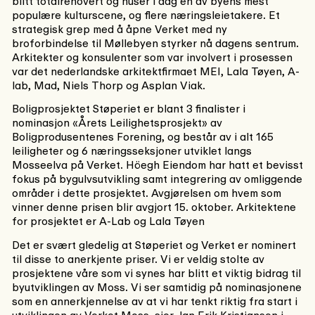
blitt totalrenovert og huser i dag en av byens mest
populære kulturscene, og flere næringsleietakere. Et
strategisk grep med å åpne Verket med ny
broforbindelse til Møllebyen styrker nå dagens sentrum.
Arkitekter og konsulenter som var involvert i prosessen
var det nederlandske arkitektfirmaet MEI, Lala Tøyen, A-
lab, Mad, Niels Thorp og Asplan Viak.
Boligprosjektet Støperiet er blant 3 finalister i
nominasjon «Årets Leilighetsprosjekt» av
Boligprodusentenes Forening, og består av i alt 165
leiligheter og 6 næringsseksjoner utviklet langs
Mosseelva på Verket. Höegh Eiendom har hatt et bevisst
fokus på bygulvsutvikling samt integrering av omliggende
områder i dette prosjektet. Avgjørelsen om hvem som
vinner denne prisen blir avgjort 15. oktober. Arkitektene
for prosjektet er A-Lab og Lala Tøyen
Det er svært gledelig at Støperiet og Verket er nominert
til disse to anerkjente priser. Vi er veldig stolte av
prosjektene våre som vi synes har blitt et viktig bidrag til
byutviklingen av Moss. Vi ser samtidig på nominasjonene
som en annerkjennelse av at vi har tenkt riktig fra start i