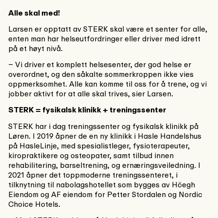
Alle skal med!
Larsen er opptatt av STERK skal være et senter for alle,
enten man har helseutfordringer eller driver med idrett
på et høyt nivå.
– Vi driver et komplett helsesenter, der god helse er
overordnet, og den såkalte sommerkroppen ikke vies
oppmerksomhet. Alle kan komme til oss for å trene, og vi
jobber aktivt for at alle skal trives, sier Larsen.
STERK = fysikalsk klinikk + treningssenter
STERK har i dag treningssenter og fysikalsk klinikk på
Løren. I 2019 åpner de en ny klinikk i Hasle Handelshus
på HasleLinje, med spesialistleger, fysioterapeuter,
kiropraktikere og osteopater, samt tilbud innen
rehabilitering, barseltrening, og ernæringsveiledning. I
2021 åpner det toppmoderne treningssenteret, i
tilknytning til nabolagshotellet som bygges av Höegh
Eiendom og AF eiendom for Petter Stordalen og Nordic
Choice Hotels.