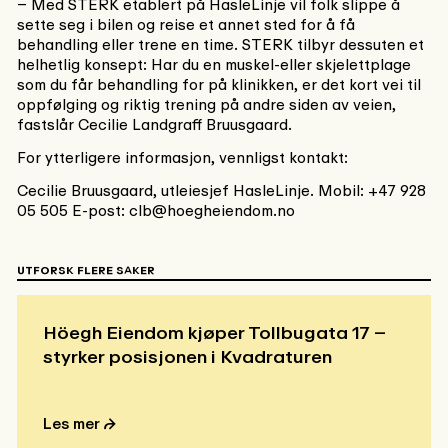
– Med STERK etablert på HasleLinje vil folk slippe å
sette seg i bilen og reise et annet sted for å få
behandling eller trene en time. STERK tilbyr dessuten et
helhetlig konsept: Har du en muskel-eller skjelettplage
som du får behandling for på klinikken, er det kort vei til
oppfølging og riktig trening på andre siden av veien,
fastslår Cecilie Landgraff Bruusgaard.
For ytterligere informasjon, vennligst kontakt:
Cecilie Bruusgaard, utleiesjef HasleLinje. Mobil: +47 928
05 505 E-post: clb@hoegheiendom.no
UTFORSK FLERE SAKER
Höegh Eiendom kjøper Tollbugata 17 –
styrker posisjonen i Kvadraturen
Les mer ⮫