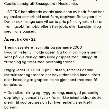
Cecilie Landgraff Bruusgaard i HasleLinje.
– STERK har allerede avtale med noen av bedriftene her
og ønsker samarbeid med flere, opplyser Bruusgaard. –
Det er nok mange som vil sette pris på muligheten for en
treningsøkt før jobb eller etter jobb, eller kanskje til og
med i lunsjpausen.
Åpent fra 06 - 22
Treningssenteret som blir på nærmere 2000
kvadratmeter, vil holde åpent fra tidlig om morgenen til
sent på kvelden og tilby ulike gruppetimer, i tillegg til
fritrening og timer med personlig trener.
Daglig leder i STERK, Kjetil Larsen, forteller at alle
instruktører og trenere har høy utdannelse innen idrett
eller helse, og at gruppetimene gjennomføres med få
deltakere.
– Det sikrer riktig og trygg trening, med god personlig
oppfølging, uansett fysisk form. Ikke minst bidrar dette
sterkt til god progresjon for hver enkelt, sier Kjetil
Larsen.