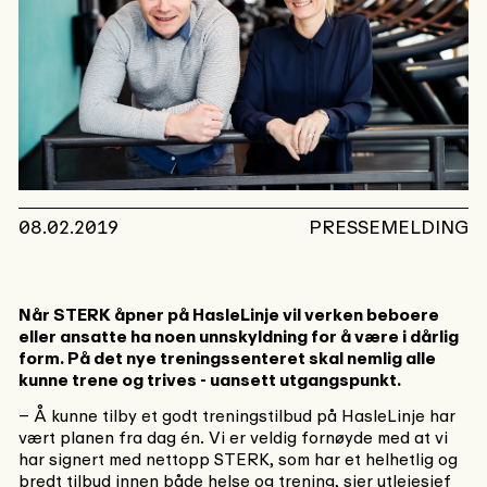
08.02.2019
PRESSEMELDING
Når STERK åpner på HasleLinje vil verken beboere
eller ansatte ha noen unnskyldning for å være i dårlig
form. På det nye treningssenteret skal nemlig alle
kunne trene og trives - uansett utgangspunkt.
– Å kunne tilby et godt treningstilbud på HasleLinje har
vært planen fra dag én. Vi er veldig fornøyde med at vi
har signert med nettopp STERK, som har et helhetlig og
bredt tilbud innen både helse og trening, sier utleiesjef