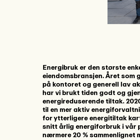
Energibruk er den største enkel
eiendomsbransjen. Året som gi
på kontoret og generell lav akt
har vi brukt tiden godt og g
energireduserende tiltak. 2020
til en mer aktiv energiforvaltni
for ytterligere energitiltak ka
snitt årlig energiforbruk i vår
nærmere 20 % sammenlignet m