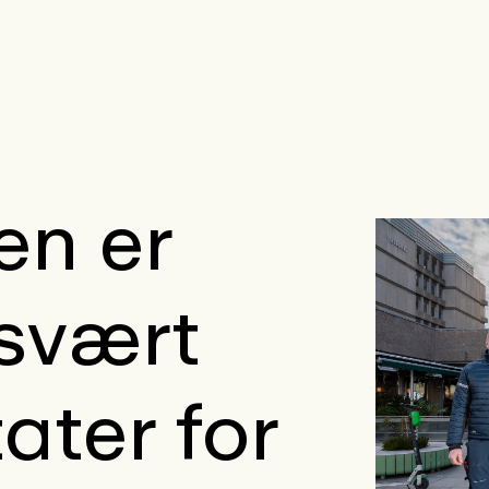
en er
 svært
ater for