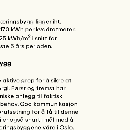
æringsbygg ligger iht.
. 170 kWh per kvadratmeter.
2
125 kWh/m
i snitt for
este 5 års perioden.
bygg
aktive grep for å sikre at
gi. Først og fremst har
niske anlegg til faktisk
og behov. God kommunikasjon
rutsetning for å få til denne
i er også snart i mål med å
næringsbyggene våre i Oslo.