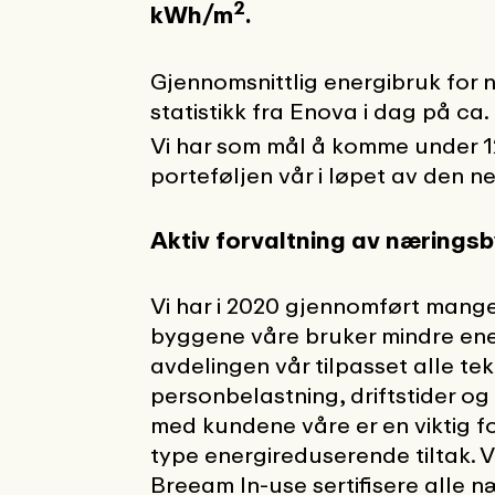
2
kWh/m
.
Gjennomsnittlig energibruk for n
statistikk fra Enova i dag på ca
Vi har som mål å komme under 
porteføljen vår i løpet av den n
Aktiv forvaltning av nærings
Vi har i 2020 gjennomført mange 
byggene våre bruker mindre ener
avdelingen vår tilpasset alle tek
personbelastning, driftstider 
med kundene våre er en viktig fo
type energireduserende tiltak. V
Breeam In-use sertifisere alle 