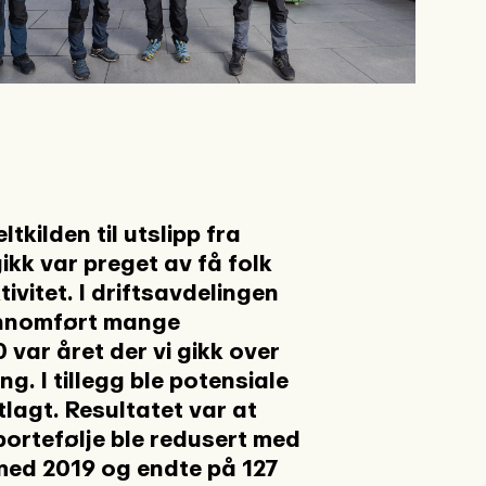
tkilden til utslipp fra
kk var preget av få folk
ivitet. I driftsavdelingen
jennomført mange
 var året der vi gikk over
ng. I tillegg ble potensiale
rtlagt. Resultatet var at
 portefølje ble redusert med
ed 2019 og endte på 127