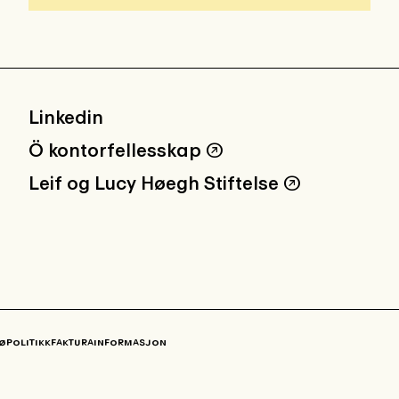
Linkedin
Ö kontorfellesskap
↗
Leif og Lucy Høegh Stiftelse
↗
ØPOLITIKK
FAKTURAINFORMASJON