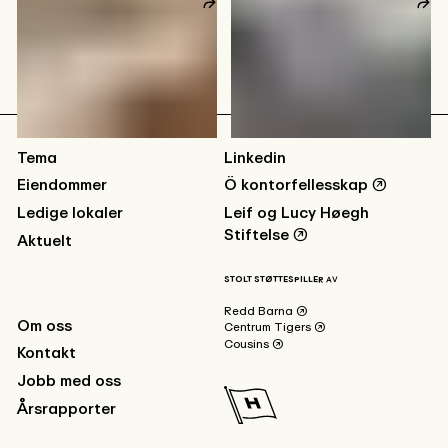
572
kvm
Tema
Linkedin
Eiendommer
Ö kontorfellesskap
↗
Ledige lokaler
Leif og Lucy Høegh
Stiftelse
↗
Aktuelt
STOLT STØTTESPILLER AV
Redd Barna
↗
Om oss
Centrum Tigers
↗
Cousins
↗
Kontakt
Jobb med oss
Årsrapporter