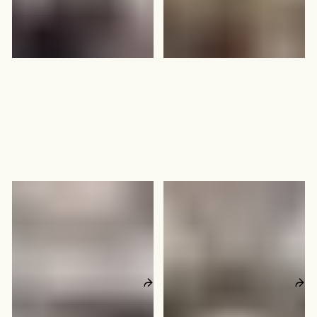
Wergelandsveien 7
Parkveien 55
Oslo
Oslo
24
–
45
personer
30
–
60
personer
521
kvm
841
kvm