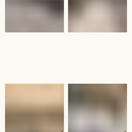
Bøkkerveien 1-3
Elisabeth Von
Hübschs gate 6
Oslo
Moss
25
–
500
personer
30
–
40
personer
30000
kvm