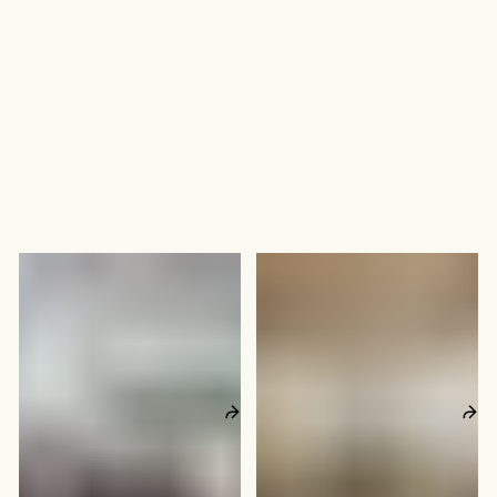
Karvesvingen 5
Tollbugata 17
Oslo
Oslo
10
–
30
personer
20
–
30
personer
361
kvm
502
kvm